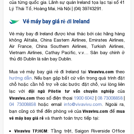
của từng quốc gia. Lãnh sự quán Ireland tọa lạc tại số 41
Lý Thái Tổ, Hoàng Mai, Hà Nội | (04) 39743291.
Vé máy bay giá rẻ đi Ireland
Vé máy bay đi Ireland được khai thác bới các hãng hàng
không Alitalia, China Eastern Airlines, Emirates Airlines,
Air France, China Southern Airlines, Turkish Airlines,
Vietnam Airlines, Cathay Pacific, v.v… Sân bay chính ở
thủ đô Dublin là sân bay Dublin.
Vivavivu.com
Mua vé máy bay giá rẻ đi Ireland tại
theo
hướng dẫn
. Nếu bạn gặp bất cứ vấn trong quá trình đặt
chỗ hoặc cần hỗ trợ về các bước đặt chỗ, vui lòng liên
đội ngũ Pilotie
tư vấn chuyên nghiệp
lạc với
của
Vivavivu.com
theo số điện thọai
1900 6042
|
08 73008858
|
04 73008858
hoặc email
info@vivavivu.com
. Ngoài ra,
Vivavivu.com
mua
bạn cũng có thể đến phòng vé của
để
vé máy bay giá rẻ
và thanh toán trực tiếp tại:
Vivavivu TP.HCM
: Tầng trệt, Saigon Riverside Office