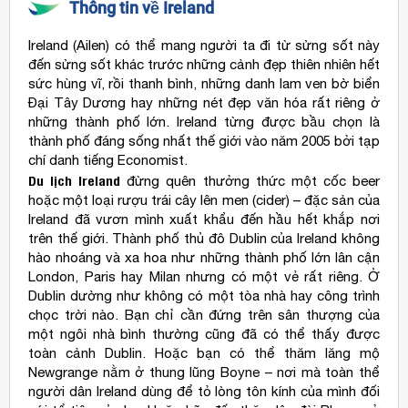
Thông tin về Ireland
Ireland (Ailen) có thể mang người ta đi từ sửng sốt này
đến sửng sốt khác trước những cảnh đẹp thiên nhiên hết
sức hùng vĩ, rồi thanh bình, những danh lam ven bờ biển
Đại Tây Dương hay những nét đẹp văn hóa rất riêng ở
những thành phố lớn. Ireland từng được bầu chọn là
thành phố đáng sống nhất thế giới vào năm 2005 bởi tạp
chí danh tiếng Economist.
Du lịch Ireland
đừng quên thưởng thức một cốc beer
hoặc một loại rượu trái cây lên men (cider) – đặc sản của
Ireland đã vươn mình xuất khẩu đến hầu hết khắp nơi
trên thế giới. Thành phố thủ đô Dublin của Ireland không
hào nhoáng và xa hoa như những thành phố lớn lân cận
London, Paris hay Milan nhưng có một vẻ rất riêng. Ở
Dublin dường như không có một tòa nhà hay công trình
chọc trời nào. Bạn chỉ cần đứng trên sân thượng của
một ngôi nhà bình thường cũng đã có thể thấy được
toàn cảnh Dublin. Hoặc bạn có thể thăm lăng mộ
Newgrange nằm ở thung lũng Boyne – nơi mà toàn thể
người dân Ireland dùng để tỏ lòng tôn kính của mình đối