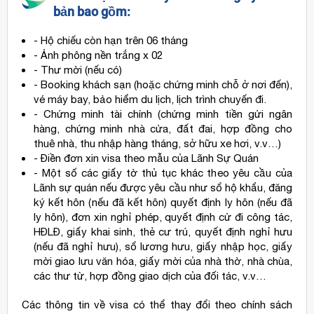
bản bao gồm:
- Hộ chiếu còn hạn trên 06 tháng
- Ảnh phông nền trắng x 02
- Thư mời (nếu có)
- Booking khách sạn (hoặc chứng minh chỗ ở nơi đến),
vé máy bay, bảo hiểm du lịch, lịch trình chuyến đi.
- Chứng minh tài chính (chứng minh tiền gửi ngân
hàng, chứng minh nhà cửa, đất đai, hợp đồng cho
thuê nhà, thu nhập hàng tháng, sở hữu xe hơi, v.v…)
- Điền đơn xin visa theo mẫu của Lãnh Sự Quán
- Một số các giấy tờ thủ tục khác theo yêu cầu của
Lãnh sự quán nếu được yêu cầu như sổ hộ khẩu, đăng
ký kết hôn (nếu đã kết hôn) quyết định ly hôn (nếu đã
ly hôn), đơn xin nghỉ phép, quyết định cử đi công tác,
HĐLĐ, giấy khai sinh, thẻ cư trú, quyết định nghỉ hưu
(nếu đã nghỉ hưu), sổ lương hưu, giấy nhập học, giấy
mời giao lưu văn hóa, giấy mời của nhà thờ, nhà chùa,
các thư từ, hợp đồng giao dịch của đối tác, v.v…
Các thông tin về visa có thể thay đổi theo chính sách