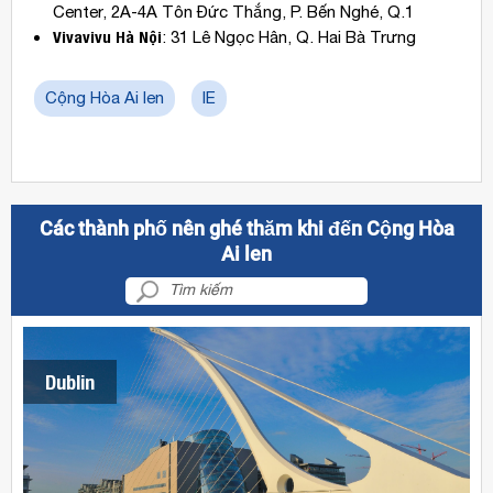
Center, 2A-4A Tôn Đức Thắng, P. Bến Nghé, Q.1
Vivavivu Hà Nội
: 31 Lê Ngọc Hân, Q. Hai Bà Trưng
Cộng Hòa Ai len
IE
Các thành phố nên ghé thăm khi đến Cộng Hòa
Ai len
Dublin
Vé
máy
bay
giá