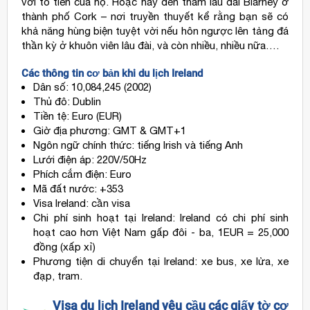
với tổ tiên của họ. Hoặc hãy đến thăm lâu đài Blarney ở
thành phố Cork – nơi truyền thuyết kể rằng bạn sẽ có
khả năng hùng biện tuyệt vời nếu hôn ngược lên tảng đá
thần kỳ ở khuôn viên lâu đài, và còn nhiều, nhiều nữa….
Các thông tin cơ bản khi du lịch Ireland
Dân số: 10,084,245 (2002)
Thủ đô: Dublin
Tiền tệ: Euro (EUR)
Giờ địa phương: GMT & GMT+1
Ngôn ngữ chính thức: tiếng Irish và tiếng Anh
Lưới điện áp: 220V/50Hz
Phích cắm điện: Euro
Mã đất nước: +353
Visa Ireland: cần visa
Chi phí sinh hoạt tại Ireland: Ireland có chi phí sinh
hoạt cao hơn Việt Nam gấp đôi - ba, 1EUR = 25,000
đồng (xấp xỉ)
Phương tiện di chuyển tại Ireland: xe bus, xe lửa, xe
đạp, tram.
Visa du lịch Ireland yêu cầu các giấy tờ cơ