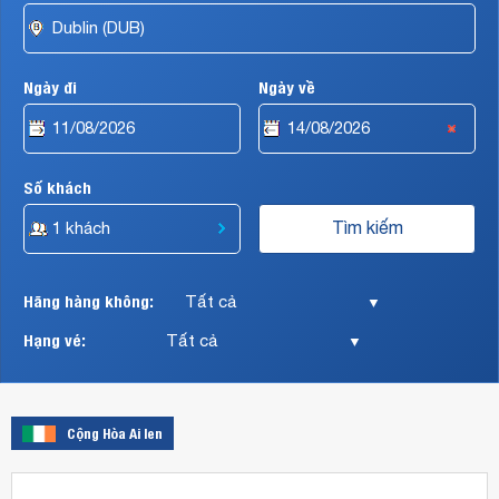
Emirates
Airlines,
Air
France,
Ngày đi
Ngày về
China
Southern
Airlines,
Turkish
Airlines,
Số khách
Vietnam
Airlines,
Cathay
Pacific,
v.v…
Hãng hàng không:
▼
Hạng vé:
▼
Cộng Hòa Ai len