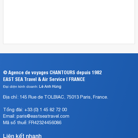
Airways,
1
v.v…
các
Qatar
hãng
Airways,
hàng
Turkish
không
Airlines,
Cathay
China
Pacific,
Southern
Thai
Airlines,
Airways,
v.v…
Emirates
Airlines,
Air
©
Agence de voyages CHANTOURS depuis 1982
France,
EAST SEA Travel & Air Service | FRANCE
Etihad
Airways,
Lê Anh Hùng
Đại diện kinh doanh:
Vietnam
Địa chỉ:
145 Rue de TOLBIAC
,
75013 Paris
, France.
Airlines,
Alitalia,
Tổng đài:
+33 (0) 1 45 82 72 00
Qatar
Email:
Airways,
paris@eastseatravel.com
Jat
Mã số thuế: FR42324456086
Airways,
Turkish
Liên kết nhanh