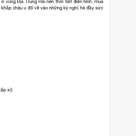
 vùng Địa Trung Hải nên thời tiết điển hình, mùa
ừ khắp châu u đổ về vào những kỳ nghỉ hè đầy sức
ấp xỉ)