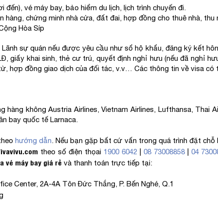
đến), vé máy bay, bảo hiểm du lịch, lịch trình chuyến đi.
ân hàng, chứng minh nhà cửa, đất đai, hợp đồng cho thuê nhà, thu
 Cộng Hòa Síp
 Lãnh sự quán nếu được yêu cầu như sổ hộ khẩu, đăng ký kết hôn (n
Đ, giấy khai sinh, thẻ cư trú, quyết định nghỉ hưu (nếu đã nghỉ hư
từ, hợp đồng giao dịch của đối tác, v.v… Các thông tin về visa có 
hàng không Austria Airlines, Vietnam Airlines, Lufthansa, Thai A
sân bay quốc tế Larnaca.
theo
hướng dẫn
. Nếu bạn gặp bất cứ vấn trong quá trình đặt chỗ 
Vivavivu.com
theo số điện thọai
1900 6042
|
08 73008858
|
04 7300
a vé máy bay giá rẻ
và thanh toán trực tiếp tại:
ffice Center, 2A-4A Tôn Đức Thắng, P. Bến Nghé, Q.1
g