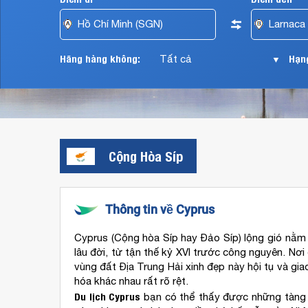
hãng
hàng
không
Austria
Hãng hàng không:
Hạng
▼
Airlines,
Vietnam
Airlines,
Lufthansa,
Thai
Airways,
Qatar
Cộng Hòa Síp
Airways,
Emirates
Airlines,
v.v…
Thông tin về Cyprus
Cyprus (Cộng hòa Síp hay Đảo Síp) lộng gió nằm ở
lâu đời, từ tận thế kỷ XVI trước công nguyên. Nơ
vùng đất Địa Trung Hải xinh đẹp này hội tụ và gi
hóa khác nhau rất rõ rệt.
Du lịch Cyprus
bạn có thể thấy được những tàng tí