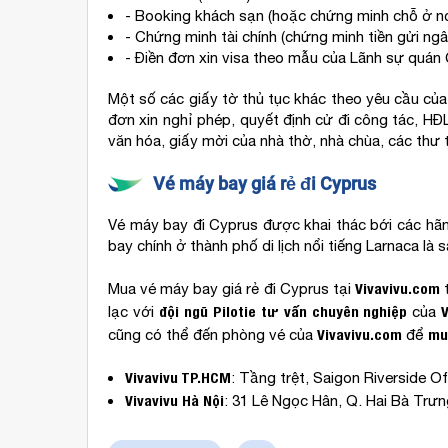
- Booking khách sạn (hoặc chứng minh chỗ ở nơi 
- Chứng minh tài chính (chứng minh tiền gửi ng
- Điền đơn xin visa theo mẫu của Lãnh sự quán
Một số các giấy tờ thủ tục khác theo yêu cầu của
đơn xin nghỉ phép, quyết định cử đi công tác, HĐL
văn hóa, giấy mời của nhà thờ, nhà chùa, các thư 
Vé máy bay giá rẻ đi Cyprus
Vé máy bay đi Cyprus được khai thác bới các hãng 
bay chính ở thành phố di lịch nổi tiếng Larnaca là 
Vivavivu.com
Mua vé máy bay giá rẻ đi Cyprus tại
đội ngũ Pilotie
tư vấn chuyên nghiệp
lạc với
của
Vivavivu.com
mu
cũng có thể đến phòng vé của
để
Vivavivu TP.HCM
: Tầng trệt, Saigon Riverside O
Vivavivu Hà Nội
: 31 Lê Ngọc Hân, Q. Hai Bà Trưn