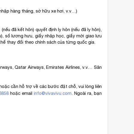
 nhập hàng tháng, sở hữu xe hơi, v.v…)
ếu đã kết hôn) quyết định ly hôn (nếu đã ly hôn),
u), sổ lương hưu, giấy nhập học, giấy mời giao lưu
thể thay đổi theo chính sách của từng quốc gia.
irways, Qatar Airways, Emirates Airlines, v.v… Sân
hoặc cần hỗ trợ về các bước đặt chỗ, vui lòng liên
8858
hoặc email
info@vivavivu.com
. Ngoài ra, bạn