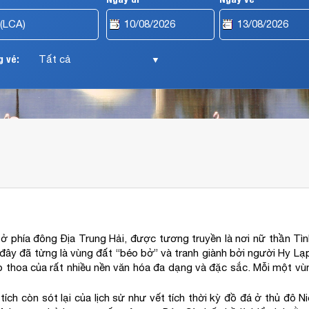
 vé:
▼
 phía đông Địa Trung Hải, được tương truyền là nơi nữ thần Tình
i đây đã từng là vùng đất “béo bở” và tranh giành bởi người Hy L
ao thoa của rất nhiều nền văn hóa đa dạng và đặc sắc. Mỗi một vù
ch còn sót lại của lịch sử như vết tích thời kỳ đồ đá ở thủ đô 