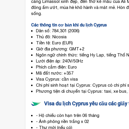
cảng Limassol xinh đẹp, đền thờ kế mẫu của Ali 
đông ẩm ướt, mùa hè khô hành và mát mẻ. Hòn đảo
sống.
Các thông tin cơ bản khi du lịch Cyprus
Dân số: 784,301 (2006)
Thủ đô: Nicosia
Tiền tệ: Euro (EUR)
Giờ địa phương: GMT+2
Ngôn ngữ chính thức: tiếng Hy Lạp, tiếng Thổ N
Lưới điện áp: 240V/50Hz
Phích cắm điện: Euro
Mã đất nước: +357
Visa Cyprus: cần visa
Chi phí sinh hoạt tại Cyprus: Cyprus có chi ph
Phương tiện di chuyển tại Cyprus: taxi, xe bus,
Visa du lịch Cyprus yêu cầu các giấ
- Hộ chiếu còn hạn trên 06 tháng
- Ảnh phông nền trắng x 02
- Thư mời (nếu có)