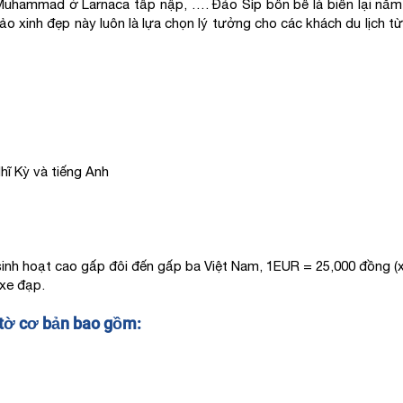
Muhammad ở Larnaca tấp nập, …. Đảo Síp bốn bề là biển lại nằm ở
 xinh đẹp này luôn là lựa chọn lý tưởng cho các khách du lịch t
hĩ Kỳ và tiếng Anh
í sinh hoạt cao gấp đôi đến gấp ba Việt Nam, 1EUR = 25,000 đồng (x
 xe đạp.
y tờ cơ bản bao gồm: