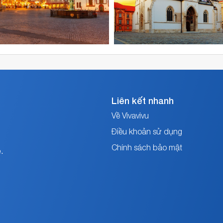
Zagreb
được
khai
thác
bay
thẳng
bởi
Vietnam
Airlines,
Etihad
Liên kết nhanh
Airways,
Về Vivavivu
Siberia
Airlines,
Điều khoản sử dụng
Finnair,
Chính sách bảo mật
China
.
Eastern
Airlines,
Turkish
Airlines,
Jat
Airways,
Emirates