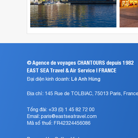
Na
Đức
Uy
được
được
khai
khai
thác
thác
cạnh
bới
tranh
các
bởi
hãng
các
hàng
hãng
không
hàng
©
Agence de voyages CHANTOURS depuis 1982
Thai
không
EAST SEA Travel & Air Service | FRANCE
Airways,
lớn
Lê Anh Hùng
Đại diện kinh doanh:
Cathay
trong
Pacific,
khu
Scandinavian,
vực,
Địa chỉ:
145 Rue de TOLBIAC
,
75013 Paris
, France
Singapore
trong
Airlines,
đó
Tổng đài:
+33 (0) 1 45 82 72 00
British
phải
Email:
Airways,
paris@eastseatravel.com
kể
Turkish
đến
Mã số thuế: FR42324456086
Airlines,
Vietnam
Etihad
Airlines