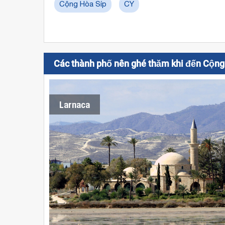
Cộng Hòa Síp
CY
Các thành phố nên ghé thăm khi đến Cộng
Larnaca
Vé
máy
bay
giá
rẻ
đi
Larnaca
được
khai
thác
bởi