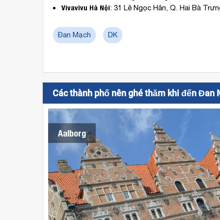
Vivavivu Hà Nội
: 31 Lê Ngọc Hân, Q. Hai Bà Trưn
Đan Mạch
DK
Các thành phố nên ghé thăm khi đến Đan
Aalborg
Vé
máy
bay
giá
rẻ
đi
Aalborg
được