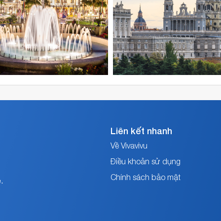
Vé
máy
bay
đi
Tây
Ban
Nha
được
khai
thác
bới
các
hãng
hàng
Liên kết nhanh
không
Về Vivavivu
Cathay
Pacific,
Điều khoản sử dụng
Thai
Chính sách bảo mật
Airways,
.
Emirates
Airlines,
Air
France,