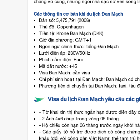
chang vô cùng, những ngôi nhà sặc sỡ ven sông 
Qatar
Airways,
Emirates
Các thông tin cơ bản khi du lịch Đan Mạch
Airlines,
Dân số: 5,475,791 (2008)
v.v…
Thủ đô: Copenhagen
Tiền tệ: Krone Đan Mạch (DKK)
Giờ địa phương: GMT+1
Ngôn ngữ chính thức: tiếng Đan Mạch
Lưới điện áp: 230V/50Hz
Phích cắm điện: Euro
Mã đất nước: +45
Visa Đan Mạch: cần visa
Chi phí sinh hoạt tại Đan Mạch: Đan Mạch có ch
Phương tiện di chuyển tại Đan Mạch: taxi, tàu đ
Visa du lịch Đan Mạch yêu cầu các g
- Tờ khai xin thị thực ngắn hạn được điền đầ
- 2 Ảnh 4x6 chụp trong vòng 06 tháng
- Hộ chiếu còn hạn 06 tháng trước ngày khởi h
- Các giấy tờ hỗ trợ được dịch có công chứng
khẩu (đối với công dân Việt Nam); thẻ tạm trú h