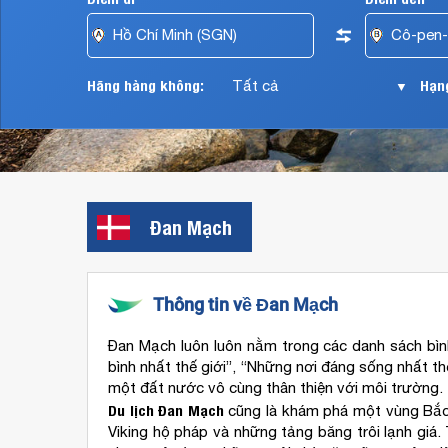
các
hãng
hàng
không
Hãng hàng không:
Hạng
▼
Singapore
Airlines,
Scandinavian,
Finnair,
Lufthansa,
Thai
Airways,
Đan Mạch
Turkish
Airlines,
Jat
Airways,
Cathay
Thông tin về Đan Mạch
Pacific,
British
Đan Mạch luôn luôn nằm trong các danh sách bình
Airways,
bình nhất thế giới”, “Những nơi đáng sống nhất thế
Etihad
một đất nước vô cùng thân thiện với môi trường.
Airways,
Du lịch Đan Mạch
cũng là khám phá một vùng Bắc u
Air
Viking hộ pháp và những tảng băng trôi lạnh giá
Berlin,