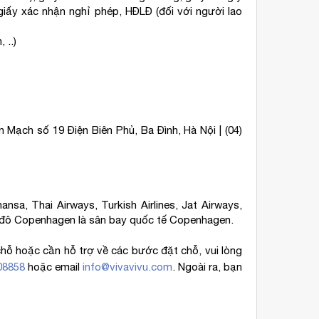
 giấy xác nhận nghỉ phép, HĐLĐ (đối với người lao
 ..)
n Mạch số 19 Điện Biên Phủ, Ba Đình, Hà Nội | (04)
nsa, Thai Airways, Turkish Airlines, Jat Airways,
 thủ đô Copenhagen là sân bay quốc tế Copenhagen.
chỗ hoặc cần hỗ trợ về các bước đặt chỗ, vui lòng
08858
hoặc email
info@vivavivu.com
. Ngoài ra, bạn