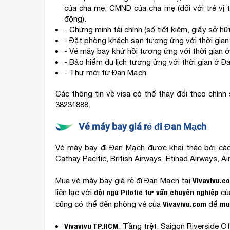
của cha mẹ, CMND của cha mẹ (đối với trẻ vị th
động).
- Chứng minh tài chính (sổ tiết kiệm, giấy sở h
- Đặt phòng khách sạn tương ứng với thời gia
- Vé máy bay khứ hồi tương ứng với thời gian 
- Bảo hiểm du lịch tương ứng với thời gian ở 
- Thư mời từ Đan Mạch
Các thông tin về visa có thể thay đổi theo chính 
38231888.
Vé máy bay giá rẻ đi Đan Mạch
Vé máy bay đi Đan Mạch được khai thác bới các hã
Cathay Pacific, British Airways, Etihad Airways, A
Vivavivu.c
Mua vé máy bay giá rẻ đi Đan Mạch tại
đội ngũ Pilotie
tư vấn chuyên nghiệp
liên lạc với
củ
Vivavivu.com
mu
cũng có thể đến phòng vé của
để
Vivavivu TP.HCM
: Tầng trệt, Saigon Riverside O