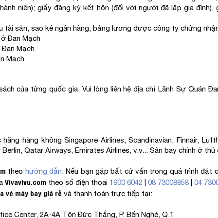
ành niên); giấy đăng ký kết hôn (đối với người đã lập gia đình),
ữu tài sản, sao kê ngân hàng, bảng lương được công ty chứng nhận,
n ở Đan Mạch
ở Đan Mạch
Đan Mạch
sách của từng quốc gia. Vui lòng liên hệ địa chỉ Lãnh Sự Quán Đa
ng hàng không Singapore Airlines, Scandinavian, Finnair, Luftha
ir Berlin, Qatar Airways, Emirates Airlines, v.v... Sân bay chính ở
om
theo
hướng dẫn
. Nếu bạn gặp bất cứ vấn trong quá trình đặt 
Vivavivu.com
a
theo số điện thọai
1900 6042
|
08 73008858
|
04 730
a vé máy bay giá rẻ
và thanh toán trực tiếp tại:
ffice Center, 2A-4A Tôn Đức Thắng, P. Bến Nghé, Q.1