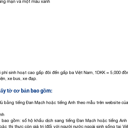
lãng mạn và một màu xanh
i phí sinh hoạt cao gấp đôi đến gấp ba Việt Nam, 1DKK = 5,000 đồn
iện, xe bus, xe đạp.
iấy tờ cơ bản bao gồm:
y đủ bằng tiếng Đan Mạch hoặc tiếng Anh theo mẫu trên website c
ành
 bao gồm: sổ hộ khẩu dịch sang tiếng Đan Mạch hoặc tiếng Anh 
oặc thị thực còn giá trị (đối với người nước ngoài sinh sống tại V