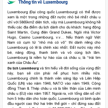
Thông tin về Luxembourg
Luxembourg (Đại công quốc Luxembourg) có thể được
xem là một trong những đất nước nhỏ bé nhất châu u
chỉ với 5865km2 diện tích, vậy mà Luxembourg không hề
thiếu các địa điểm du lịch dành cho du khách: hang động
Saint Martin, Cung điện Grand Dukes, Ngôi nhà Victor
Hugo, Casino Luxembourg, v.v… Nếu thành ngữ Việt
Nam có cụm từ “nhỏ mà có võ” thì dành riêng cho
Luxembourg có lẽ là chính xác nhất. Đất nước này nhỏ
bé, năng động, thanh bình và vô cùng lịch lãm.
Luxembourg là niềm tự hào của cả châu u, là “trái tim
xanh của Châu Âu”.
Du lịch Luxembourg
và tìm hiểu về đời sống của vùng đất
này, bạn sẽ còn phải nể phục hơn nhiều nữa.
Luxembourg chính là thành viên sáng lập và Liên Hiệp
Quốc (UN) vào năm 1946, NATO vào năm 1949, Cộng
đồng Than & Thép châu u và là tiền thân của Liên minh
châu u (EU) vào năm 1957. Ngoài ra, với tổng dân số chỉ
hơn 5 triệu dân cho toàn quốc, Luxembourg có bình quân
đầu người cao thứ hai trên thế giới – chỉ đứng sau đất