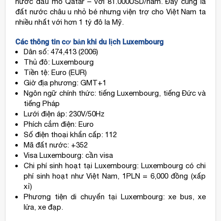
nước dầu mỏ Qatar – với 81.000USD/năm. Đây cũng là
đất nước châu u nhỏ bé nhưng viện trợ cho Việt Nam ta
nhiều nhất với hơn 1 tỷ đô la Mỹ.
Các thông tin cơ bản khi du lịch Luxembourg
Dân số: 474,413 (2006)
Thủ đô: Luxembourg
Tiền tệ: Euro (EUR)
Giờ địa phương: GMT+1
Ngôn ngữ chính thức: tiếng Luxembourg, tiếng Đức và
tiếng Pháp
Lưới điện áp: 230V/50Hz
Phích cắm điện: Euro
Số điện thoại khẩn cấp: 112
Mã đất nước: +352
Visa Luxembourg: cần visa
Chi phí sinh hoạt tại Luxembourg: Luxembourg có chi
phí sinh hoạt như Việt Nam, 1PLN = 6,000 đồng (xấp
xỉ)
Phương tiện di chuyển tại Luxembourg: xe bus, xe
lửa, xe đạp.