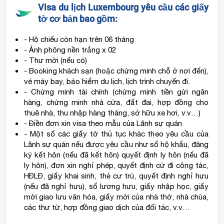
Visa du lịch Luxembourg yêu cầu các giấy
tờ cơ bản bao gồm:
- Hộ chiếu còn hạn trên 06 tháng
- Ảnh phông nền trắng x 02
- Thư mời (nếu có)
- Booking khách sạn (hoặc chứng minh chỗ ở nơi đến),
vé máy bay, bảo hiểm du lịch, lịch trình chuyến đi.
- Chứng minh tài chính (chứng minh tiền gửi ngân
hàng, chứng minh nhà cửa, đất đai, hợp đồng cho
thuê nhà, thu nhập hàng tháng, sở hữu xe hơi, v.v…)
- Điền đơn xin visa theo mẫu của Lãnh sự quán
- Một số các giấy tờ thủ tục khác theo yêu cầu của
Lãnh sự quán nếu được yêu cầu như sổ hộ khẩu, đăng
ký kết hôn (nếu đã kết hôn) quyết định ly hôn (nếu đã
ly hôn), đơn xin nghỉ phép, quyết định cử đi công tác,
HĐLĐ, giấy khai sinh, thẻ cư trú, quyết định nghỉ hưu
(nếu đã nghỉ hưu), sổ lương hưu, giấy nhập học, giấy
mời giao lưu văn hóa, giấy mời của nhà thờ, nhà chùa,
các thư từ, hợp đồng giao dịch của đối tác, v.v…