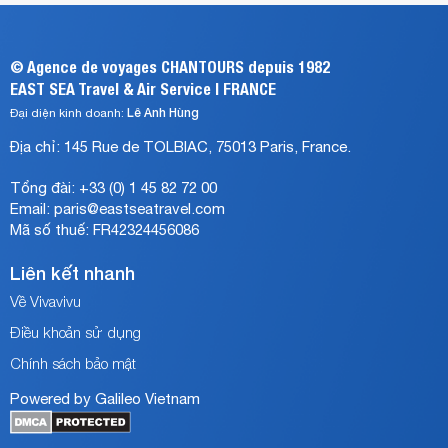
v.v…
thần
tiên.
Bất
©
Agence de voyages CHANTOURS depuis 1982
cứ
EAST SEA Travel & Air Service | FRANCE
ai
Lê Anh Hùng
Đại diện kinh doanh:
có
ý
Địa chỉ:
145 Rue de TOLBIAC
,
75013 Paris
, France.
định
du
Tổng đài:
+33 (0) 1 45 82 72 00
lịch
Email:
paris@eastseatravel.com
châu
Mã số thuế: FR42324456086
Âu
mà
Liên kết nhanh
không
dừng
Về Vivavivu
chân
Điều khoản sử dụng
ghé
thăm
Chính sách bảo mật
Hà
Powered by Galileo Vietnam
Lan
thì
chuyến