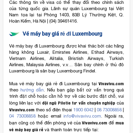
Các thông tin về visa có thể thay đổi theo chính sách
của từng quốc gia. Lãnh sự quán Luxembourg tại Việt
Nam tọa lại tại Phòng 1403, 83B Lý Thường Kiệt, Q.
Hoàn Kiếm, Hà Nội | (04) 39461416.
Vé máy bay giá rẻ đi Luxembourg
Vé máy bay đi Luxembourg được khai thác bới các hãng
hàng không Luxair, Emirates Airlines, Etihad Airways,
Vietnam Airlines, Alitalia, Bristish Airways, Turkish
Airlines, Malaysia Airlines, v.v… Sân bay chính ở thủ đô
Luxembourg là sân bay Luxembourg Findel.
Vivavivu.com
Mua vé máy bay giá rẻ đi Luxembourg tại
theo
hướng dẫn
. Nếu bạn gặp bất cứ vấn trong quá
trình đặt chỗ hoặc cần hỗ trợ về các bước đặt chỗ, vui
đội ngũ Pilotie
tư vấn chuyên nghiệp
lòng liên lạc với
của
Vivavivu.com
theo số điện thọai
1900 6042
|
08 73008858
|
04 73008858
hoặc email
info@vivavivu.com
. Ngoài ra,
Vivavivu.com
mua
bạn cũng có thể đến phòng vé của
để
vé máy bay giá rẻ
và thanh toán trực tiếp tại: