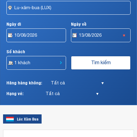
Airways,
Vietnam
Airlines,
Alitalia,
Ngày đi
Ngày về
Bristish
Airways,
Turkish
Airlines,
Malaysia
Số khách
Airlines,
v.v…
Hãng hàng không:
▼
Hạng vé:
▼
Lúc Xăm Bua