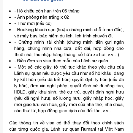
- Hộ chiếu còn hạn trên 06 tháng
- Ảnh phông nền trắng x 02
- Thư mời (nếu có)
- Booking khách sạn (hoặc chứng minh chỗ ở nơi đến),
vé máy bay, bảo hiểm du lịch, lịch trình chuyến đi.
- Chứng minh tài chính (chứng minh tiền gửi ngân
hàng, chứng minh nhà cửa, đất đai, hợp đồng cho
thuê nhà, thu nhập hàng tháng, sở hữu xe hơi, v.v…)
- Điền đơn xin visa theo mẫu của Lãnh sự quán
- Một số các giấy tờ thủ tục khác theo yêu cầu của
Lãnh sự quán nếu được yêu cầu như sổ hộ khẩu, đăng
ký kết hôn (nếu đã kết hôn) quyết định ly hôn (nếu đã
ly hôn), đơn xin nghỉ phép, quyết định cử đi công tác,
HĐLĐ, giấy khai sinh, thẻ cư trú, quyết định nghỉ hưu
(nếu đã nghỉ hưu), sổ lương hưu, giấy nhập học, giấy
mời giao lưu văn hóa, giấy mời của nhà thờ, nhà chùa,
các thư từ, hợp đồng giao dịch của đối tác, v.v…
Các thông tin về visa có thể thay đổi theo chính sách
của từng quốc gia. Lãnh sự quán Rumani tại Việt Nam