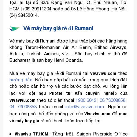
tọa lại tại số 33/6 Đặng Văn Ngữ, Q. Phú Nhuận, Tp.
HCM | (08) 39911204 hoặc số 05 Lê Hồng Phong, Hà Nội |
(04) 38452014.
Vé máy bay giá rẻ đi Rumani
Vé máy bay đi Rumani được khai thác bới các hãng hàng
không Tarom-Romanian Air, Air Berlin, Etihad Airways,
Alitalia, Turkish Airlines, v.v… Sân bay chính ở thủ đô
Bucharest là sân bay Henri Coanda.
Vivavivu.com
Mua vé máy bay giá rẻ đi Rumani tại
theo
hướng dẫn
. Nếu bạn gặp bất cứ vấn trong quá trình đặt
chỗ hoặc cần hỗ trợ về các bước đặt chỗ, vui lòng liên
đội ngũ Pilotie
tư vấn chuyên nghiệp
lạc với
của
Vivavivu.com
theo số điện thọai
1900 6042
|
08 73008858
|
04 73008858
hoặc email
info@vivavivu.com
. Ngoài ra,
Vivavivu.com
mua
bạn cũng có thể đến phòng vé của
để
vé máy bay giá rẻ
và thanh toán trực tiếp tại:
Vivavivu TP.HCM
: Tầng trệt, Saigon Riverside Office