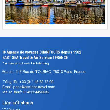
Airlines,
lịch
lớn
Airlines,
Jat
Hà
khai
Etihad
Airways,
Lan
thác
Airways,
Emirates
như
vé
Siberia
Airlines,
lạc
máy
Airlines,
v.v…
vào
bay
Finnair,
xứ
đi
China
sở
Paris
Eastern
thần
bay
Airlines,
tiên.
thẳng
Turkish
Bất
©
Agence de voyages CHANTOURS depuis 1982
từ
Airlines,
cứ
EAST SEA Travel & Air Service | FRANCE
Sài
Jat
ai
Gòn
Airways,
Lê Anh Hùng
Đại diện kinh doanh:
có
và
Emirates
ý
Địa chỉ:
145 Rue de TOLBIAC
,
75013 Paris
, France.
Hà
Airlines,
định
Nội.
v.v…
du
Tổng đài:
+33 (0) 1 45 82 72 00
lịch
Email:
paris@eastseatravel.com
châu
Mã số thuế: FR42324456086
Âu
mà
Liên kết nhanh
không
dừng
Về Vivavivu