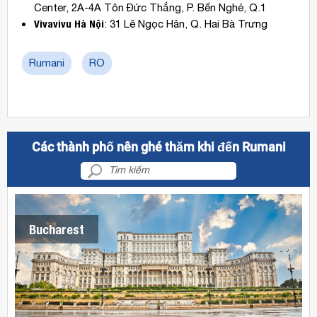
Center, 2A-4A Tôn Đức Thắng, P. Bến Nghé, Q.1
Vivavivu Hà Nội
: 31 Lê Ngọc Hân, Q. Hai Bà Trưng
Rumani
RO
Các thành phố nên ghé thăm khi đến Rumani
Bucharest
Vé
máy
bay
đi
Bucharest