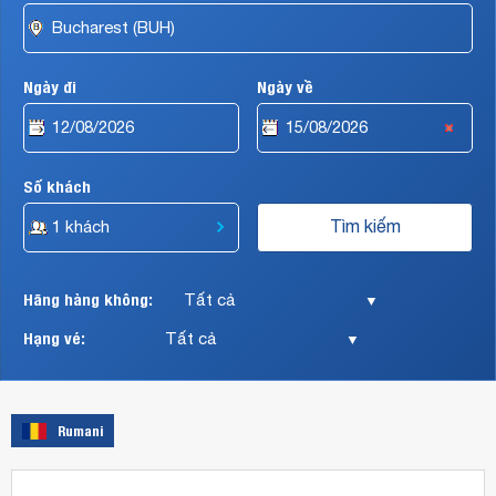
Berlin,
Etihad
Airways,
Alitalia,
Ngày đi
Ngày về
Turkish
Airlines,
v.v…
Số khách
Hãng hàng không:
▼
Hạng vé:
▼
Rumani