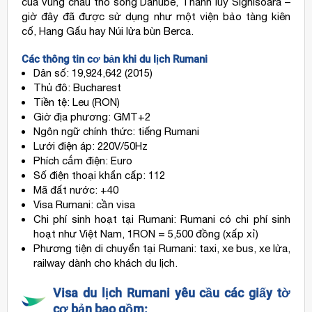
của vùng châu thổ sông Danube, Thành lũy Sighisoara –
giờ đây đã được sử dụng như một viện bảo tàng kiên
cố, Hang Gấu hay Núi lửa bùn Berca.
Các thông tin cơ bản khi du lịch Rumani
Dân số: 19,924,642 (2015)
Thủ đô: Bucharest
Tiền tệ: Leu (RON)
Giờ địa phương: GMT+2
Ngôn ngữ chính thức: tiếng Rumani
Lưới điện áp: 220V/50Hz
Phích cắm điện: Euro
Số điện thoại khẩn cấp: 112
Mã đất nước: +40
Visa Rumani: cần visa
Chi phí sinh hoạt tại Rumani: Rumani có chi phí sinh
hoạt như Việt Nam, 1RON = 5,500 đồng (xấp xỉ)
Phương tiện di chuyển tại Rumani: taxi, xe bus, xe lửa,
railway dành cho khách du lịch.
Visa du lịch Rumani yêu cầu các giấy tờ
cơ bản bao gồm: