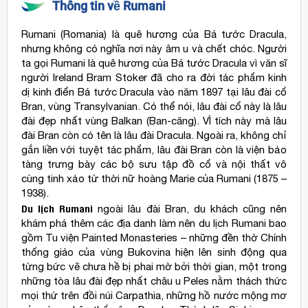
Thông tin về Rumani
Rumani (Romania) là quê hương của Bá tước Dracula,
nhưng không có nghĩa nơi này âm u và chết chóc. Người
ta gọi Rumani là quê hương của Bá tước Dracula vì văn sĩ
người Ireland Bram Stoker đã cho ra đời tác phẩm kinh
dị kinh điển Bá tước Dracula vào năm 1897 tại lâu đài cổ
Bran, vùng Transylvanian. Có thể nói, lâu đài cổ này là lâu
đài đẹp nhất vùng Balkan (Ban-căng). VÌ tích này mà lâu
đài Bran còn có tên là lâu đài Dracula. Ngoài ra, không chỉ
gắn liền với tuyệt tác phẩm, lâu đài Bran còn là viện bảo
tàng trưng bày các bộ sưu tập đồ cổ và nội thất vô
cùng tinh xảo từ thời nữ hoàng Marie của Rumani (1875 –
1938).
Du lịch Rumani
ngoài lâu đài Bran, du khách cũng nên
khám phá thêm các địa danh làm nên du lịch Rumani bao
gồm Tu viện Painted Monasteries – những đền thờ Chính
thống giáo của vùng Bukovina hiện lên sinh động qua
từng bức vẽ chưa hề bị phai mờ bởi thời gian, một trong
những tòa lâu đài đẹp nhất châu u Peles nằm thách thức
mọi thứ trên đồi núi Carpathia, những hồ nước mộng mơ